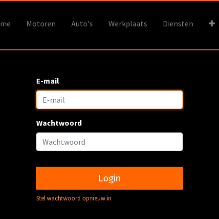
ome
Motoren
Auto's
Werkplaats
Diensten
E-mail
Wachtwoord
Login
Stel wachtwoord opnieuw in